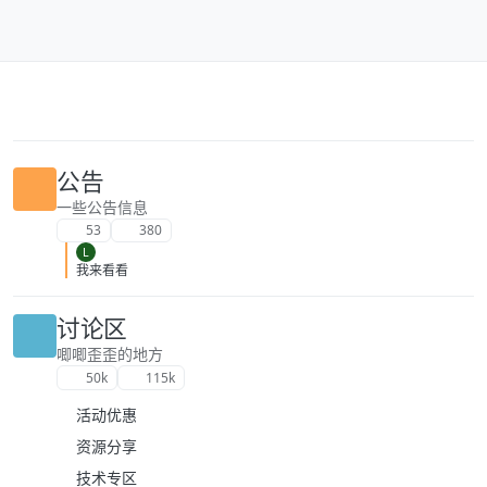
跳转至内容
公告
一些公告信息
53
380
L
我来看看
讨论区
唧唧歪歪的地方
50k
115k
活动优惠
资源分享
技术专区