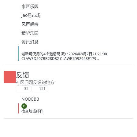
水区乐园
Jao易市场
风声鹤唳
精华乐园
资讯消息
最新可使用的4个邀请码 截止2026年8月7日21:21:00
CLAWED507BB28D82 CLAWE1D92948E179
CLAWC0DC2C1D3BB5 CLAW34AC98437BAC
反馈
社区问题反馈的地方
35
151
NODEBB
D
检查垃圾邮件