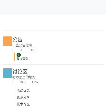
跳转至内容
公告
一些公告信息
53
380
L
我来看看
讨论区
唧唧歪歪的地方
50k
115k
活动优惠
资源分享
技术专区