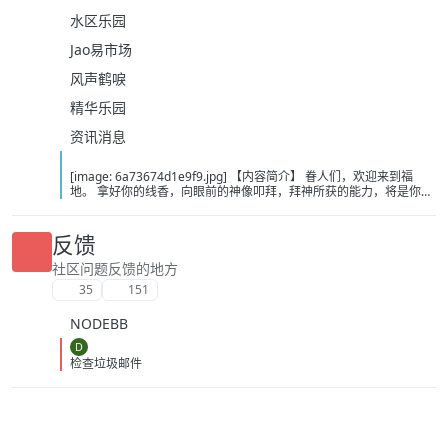
水区乐园
Jao易市场
风声鹤唳
精华乐园
资讯消息
[image: 6a73674d1e9f9.jpg] 【内容简介】 眷人们，欢迎来到福
地。 拿好你的线香，向眼前的神像叩拜，拜神所获的能力，将是你们
在这里生存的唯一依仗。 平安旅社诡影闪现，恐怖城镇无限追凶，柳
家大院八坟藏妖，罗王岛上十鬼隐踪，无光洞穴鬼婴啼哭，凄惶诡校
悲剧轮回…… 【作者简介】 作者：幻梦猎人，起点中文网作者，代表
反馈
作品：《灾厄收容所》《诡异分解指南》《天灾疯人院》《基因收容
所》等 【下载地址】 百度：
社区问题反馈的地方
https://pan.baidu.com/s/1CTpsB1_Ju5NwzAhO0MvwZQ?pwd=9a1v
35
151
夸克：https://pan.quark.cn/s/ffe07719ebb3?pwd=aUYh 移动：
https://yun.139.com/shareweb/#/w/i/2wFGV2icCY0yr
NODEBB
D
检查垃圾邮件