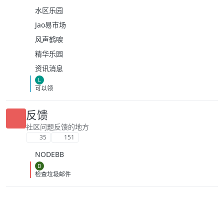
水区乐园
Jao易市场
风声鹤唳
精华乐园
资讯消息
L
可以领
反馈
社区问题反馈的地方
35
151
NODEBB
D
检查垃圾邮件