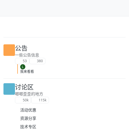
跳转至内容
公告
一些公告信息
53
380
L
我来看看
讨论区
唧唧歪歪的地方
50k
115k
活动优惠
资源分享
技术专区