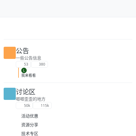
跳转至内容
公告
一些公告信息
53
380
L
我来看看
讨论区
唧唧歪歪的地方
50k
115k
活动优惠
资源分享
技术专区