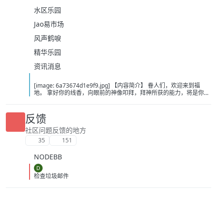
水区乐园
Jao易市场
风声鹤唳
精华乐园
资讯消息
[image: 6a73674d1e9f9.jpg] 【内容简介】 眷人们，欢迎来到福
地。 拿好你的线香，向眼前的神像叩拜，拜神所获的能力，将是你们
在这里生存的唯一依仗。 平安旅社诡影闪现，恐怖城镇无限追凶，柳
家大院八坟藏妖，罗王岛上十鬼隐踪，无光洞穴鬼婴啼哭，凄惶诡校
悲剧轮回…… 【作者简介】 作者：幻梦猎人，起点中文网作者，代表
反馈
作品：《灾厄收容所》《诡异分解指南》《天灾疯人院》《基因收容
所》等 【下载地址】 百度：
社区问题反馈的地方
https://pan.baidu.com/s/1CTpsB1_Ju5NwzAhO0MvwZQ?pwd=9a1v
35
151
夸克：https://pan.quark.cn/s/ffe07719ebb3?pwd=aUYh 移动：
https://yun.139.com/shareweb/#/w/i/2wFGV2icCY0yr
NODEBB
D
检查垃圾邮件