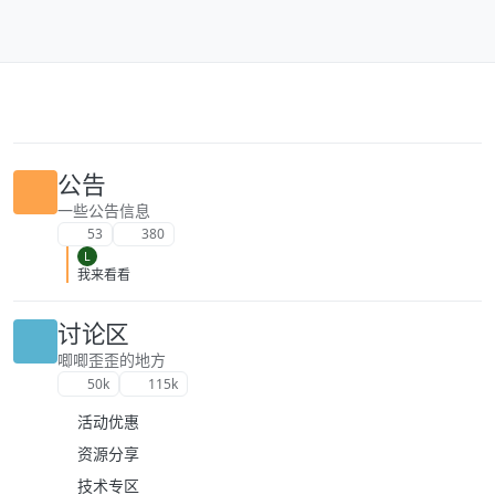
跳转至内容
公告
一些公告信息
53
380
L
我来看看
讨论区
唧唧歪歪的地方
50k
115k
活动优惠
资源分享
技术专区