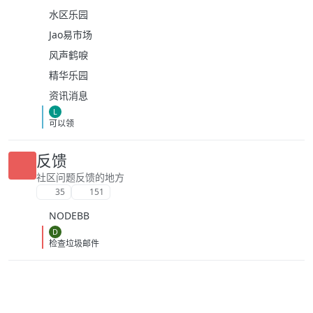
水区乐园
Jao易市场
风声鹤唳
精华乐园
资讯消息
L
可以领
反馈
社区问题反馈的地方
35
151
NODEBB
D
检查垃圾邮件