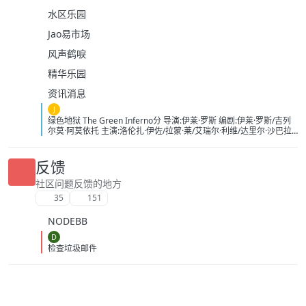
水区乐园
Jao易市场
风声鹤唳
精华乐园
资讯消息
J
绿色地狱 The Green Inferno分 导演:伊莱·罗斯 编剧:伊莱·罗斯/吉列
尔莫·阿莫依托 主演:洛伦扎·伊佐/拉蒙·莱/艾瑞尔·利维/达里尔·沙巴拉/
可比·毕丝·布兰顿/斯凯·费雷拉/麦达·阿帕诺威茨/尼古拉斯·马丁内斯/
亚伦·伯恩斯/伊格纳西·阿尔曼德/理查德·布基/尤西比奥·阿瑞纳斯/马蒂
亚斯·洛佩兹/安东涅塔·帕里/约翰·马克·艾伦 类型:恐怖/冒险 制片国家/
反馈
地区:美国/智利 语言:英语 上映日期:2013-11-02(纽约首映)/2014-10-
16(智利)/2015-09-25(美国) 片长:100分钟 又名:食人炼狱(台)
社区问题反馈的地方
IMDb:tt2403021 豆瓣ID：24298333 IMDb：tt2403021 影视简介
35
151
就读于纽约某大学的贾丝廷（萝兰萨·伊佐 Lorenza Izzo 饰）是
一名联合国官员的女儿，她原本优哉游哉，嬉笑怒骂，生活平淡无
NODEBB
奇。偶然的机会，她受邀加入了由亚历杭德罗（艾瑞尔·利维 Ariel
Levy 饰）领军的环保示威组织ACT。该组织近期正打算前往位于秘鲁
D
亚马逊丛林的某个小村落，不久前该地发现丰富的天然气资源，而大
检查垃圾邮件
型公司图谋砍伐丛林、驱逐村民，甚至不惜用到屠杀的手段。为了抗
议这种不人道的暴行，ACT的各位经过周密规划启程来到秘鲁。这群
在最发达的国家过惯了养尊处优生活的年轻人，带着半度假的心情来
到了异国他乡。 在经历了严峻的生死考验后，他们的抗议终于取
得成功。谁知返程途中飞机出现故障坠毁，幸存者置身丛林中，而神
秘的食人族正悄然向他们靠近…… 豆瓣 影视热评 人肉吃法分为刺身、