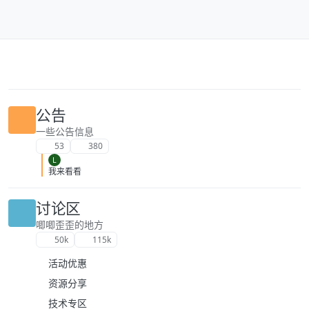
跳转至内容
公告
一些公告信息
53
380
L
我来看看
讨论区
唧唧歪歪的地方
50k
115k
活动优惠
资源分享
技术专区