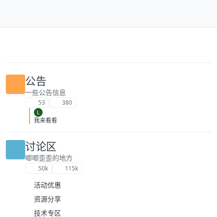
跳转至内容
公告
一些公告信息
53
380
L
我来看看
讨论区
唧唧歪歪的地方
50k
115k
活动优惠
资源分享
技术专区