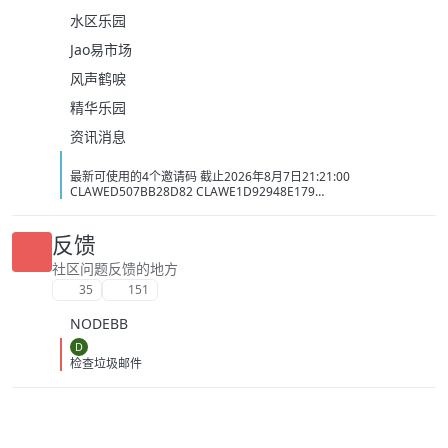
水区乐园
Jao易市场
风声鹤唳
精华乐园
资讯消息
最新可使用的4个邀请码 截止2026年8月7日21:21:00
CLAWED507BB28D82 CLAWE1D92948E179
CLAWC0DC2C1D3BB5 CLAW34AC98437BAC
反馈
社区问题反馈的地方
35
151
NODEBB
D
检查垃圾邮件