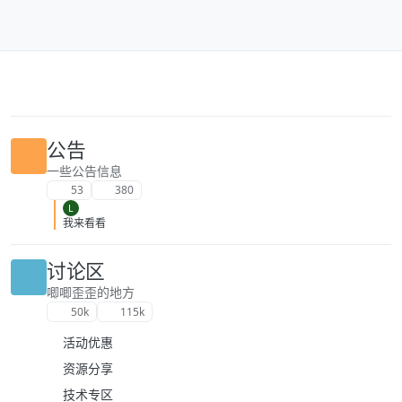
跳转至内容
公告
一些公告信息
53
380
L
我来看看
讨论区
唧唧歪歪的地方
50k
115k
活动优惠
资源分享
技术专区