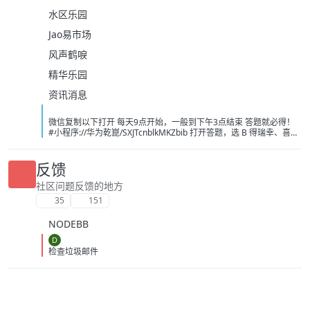
水区乐园
Jao易市场
风声鹤唳
精华乐园
资讯消息
微信复制以下打开 每天9点开始，一般到下午3点结束 答题就必得！
#小程序://华为乾崑/SXJTcnblkMKZbib 打开答题，选 B 得瑞幸、喜茶
或者奈雪的茶 -10 无门槛， 必得 速度冲 现在不卡了 不需要可以出闲
鱼，不用代拍，直接让买家兑换！ [image:
1786139243743_%E5%BE%AE%E4%BF%A1%E5%9B%BE%E7%89
反馈
%87_20260807104021_214_208.jpg] [image:
1786139251697_%E5%BE%AE%E4%BF%A1%E5%9B%BE%E7%89
社区问题反馈的地方
%87_20260807101326_13_1581.png] [image:
35
151
1786139249056_%E5%BE%AE%E4%BF%A1%E5%9B%BE%E7%89
%87_20260807091606_1933_4.jpg]
NODEBB
D
检查垃圾邮件