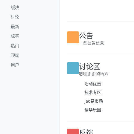
跳转至内容
版块
讨论
最新
标签
公告
热门
一些公告信息
顶端
用户
讨论区
唧唧歪歪的地方
活动优惠
技术专区
Jao易市场
精华乐园