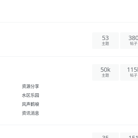
53
38
主题
帖子
50k
115
主题
帖子
资源分享
水区乐园
风声鹤唳
资讯消息