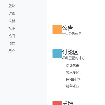
跳转至内容
版块
讨论
最新
标签
公告
热门
一些公告信息
顶端
用户
讨论区
唧唧歪歪的地方
活动优惠
技术专区
Jao易市场
精华乐园