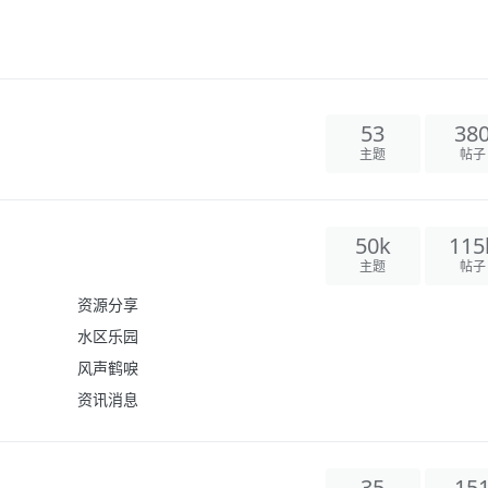
53
38
主题
帖子
50k
115
主题
帖子
资源分享
水区乐园
风声鹤唳
资讯消息