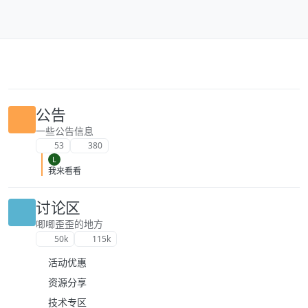
跳转至内容
公告
一些公告信息
53
380
L
我来看看
讨论区
唧唧歪歪的地方
50k
115k
活动优惠
资源分享
技术专区