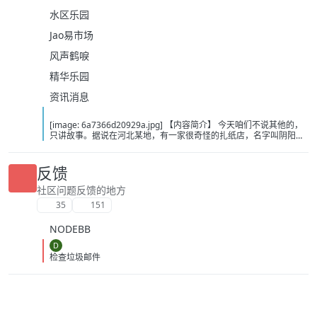
水区乐园
Jao易市场
风声鹤唳
精华乐园
资讯消息
[image: 6a7366d20929a.jpg] 【内容简介】 今天咱们不说其他的，
只讲故事。据说在河北某地，有一家很奇怪的扎纸店，名字叫阴阳店
铺…… 阴阳店铺店主于不仁，莫名卷入五色尸事件。大老板张无忍、
二老板何中华、特案处帝铭副统领……人人说他与众不同，却不告知他
缘由。于不仁到底有什么特殊之处？随着一次次危机临近于不仁身上
反馈
的谜团渐渐被解开…… 【下载地址】 百度：
https://pan.baidu.com/s/14UQyDKhozl-MvIUVOhgCYw?pwd=c12u
社区问题反馈的地方
夸克：https://pan.quark.cn/s/efa4abf0c570?pwd=jCdN 移动：
35
151
https://yun.139.com/shareweb/#/w/i/2wFGrKgh2CMhg
NODEBB
D
检查垃圾邮件