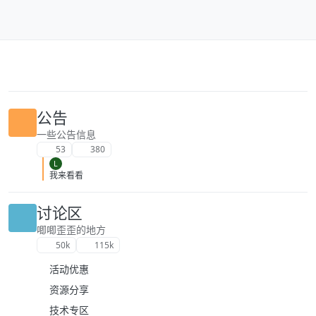
跳转至内容
公告
一些公告信息
53
380
L
我来看看
讨论区
唧唧歪歪的地方
50k
115k
活动优惠
资源分享
技术专区