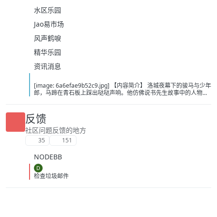
水区乐园
Jao易市场
风声鹤唳
精华乐园
资讯消息
[image: 6a6efae9b52c9.jpg] 【内容简介】 洛城夜幕下的骏马与少年
郎，马蹄在青石板上踩出哒哒声响。他仿佛说书先生故事中的人物，
从云瀑中来，往江湖中处去，行至青山，看晚霞西落。若你问，谁是
这江湖里的不归客？他会答，清风，明月，我。……这或许是一个漫长
的故事，待我慢慢说。 【下载地址】 百度：
反馈
https://pan.baidu.com/s/1itOGh3KBKMv6JfIHYQxwpQ?pwd=bcd2
夸克：https://pan.quark.cn/s/8375dbc46783?pwd=Tibp 移动：
社区问题反馈的地方
https://yun.139.com/shareweb/#/w/i/2wFGUZhZz7Fr1
35
151
NODEBB
D
检查垃圾邮件