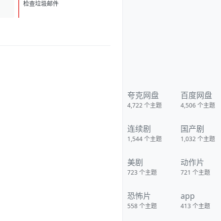
（Zaara）的弟弟失踪了。在警
D
1
方多日调查无果后，这位坚韧的
检查垃圾邮件
姐姐开始当面质问办案警官。随
着对系统信心的崩塌，她决定无
视一切规则，踏上独自寻找弟弟
的平行征途。这条执着的追寻之
路，最终将引向一个令人毛骨悚
然的真相。 影视热评 已收 下载
地址：
https://pan.quark.cn/s/35eaaa2
d8a3c
夸克网盘
百度网盘
4,722
个主题
4,506
个主题
连续剧
国产剧
1,544
个主题
1,032
个主题
美剧
动作片
723
个主题
721
个主题
恐怖片
app
558
个主题
413
个主题