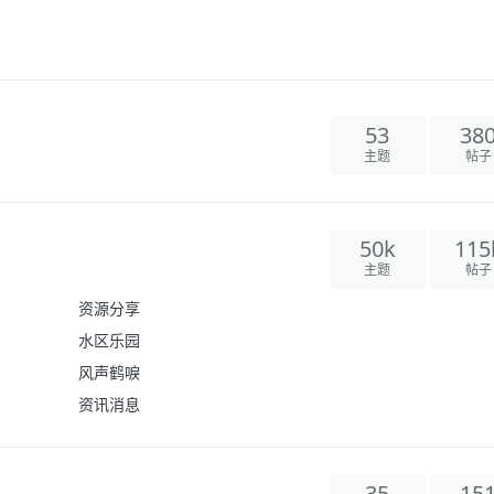
53
38
主题
帖子
50k
115
主题
帖子
资源分享
水区乐园
风声鹤唳
资讯消息