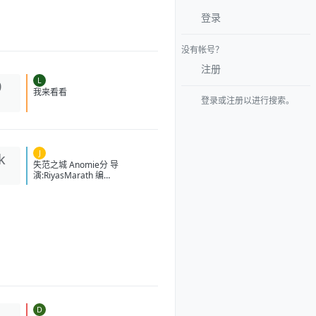
登录
没有帐号？
注册
L
0
登录或注册以进行搜索。
我来看看
J
k
失范之城 Anomie分 导
演:RiyasMarath 编
剧:RiyasMarath 主
演:ShebinBenson/DrishyaRagh
unath/Bhavana/Rahman/BinuP
appu/VishnuAgasthya/ArjunLal
/JinseBaskar 类型:动作/惊悚 制
片国家/地区:印度 上映日
期:2026-02-06(印度) 片长:135
分钟 又名:Anomie-
TheEquationofDeath/അനോമി
豆瓣ID：38246389 IMDb：
tt27541778 影视简介 扎拉