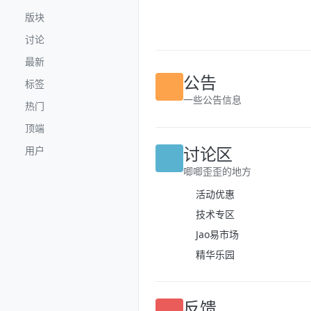
跳转至内容
版块
讨论
最新
标签
公告
热门
一些公告信息
顶端
用户
讨论区
唧唧歪歪的地方
活动优惠
技术专区
Jao易市场
精华乐园