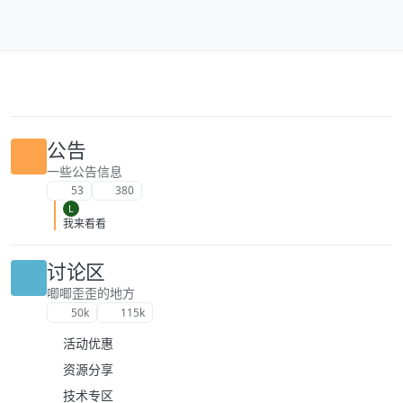
跳转至内容
公告
一些公告信息
53
380
L
我来看看
讨论区
唧唧歪歪的地方
50k
115k
活动优惠
资源分享
技术专区