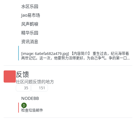
水区乐园
Jao易市场
风声鹤唳
精华乐园
资讯消息
[image: 6a6efa682a479.jpg] 【内容简介】 重生过去，纪元海带着
两世记忆。这一次，他要努力活得更好，为自己争气。争的第一口
气，就是先把村里最漂亮的女知青娶了！ 【下载地址】 百度：
https://pan.baidu.com/s/13Rd_M93HBXnA5tCdYkspeA?pwd=9vrt
夸克：https://pan.quark.cn/s/02c5b6dac59e?pwd=HZpB 移动：
反馈
https://yun.139.com/shareweb/#/w/i/2wFGsPkZP6nwz
社区问题反馈的地方
35
151
NODEBB
D
检查垃圾邮件