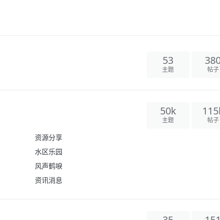
53
38
主题
帖子
50k
115
主题
帖子
资源分享
水区乐园
风声鹤唳
资讯消息