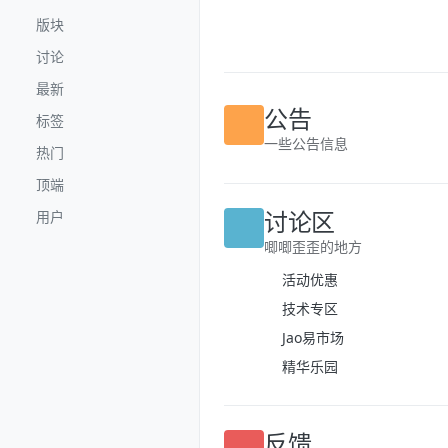
跳转至内容
版块
讨论
最新
标签
公告
热门
一些公告信息
顶端
用户
讨论区
唧唧歪歪的地方
活动优惠
技术专区
Jao易市场
精华乐园