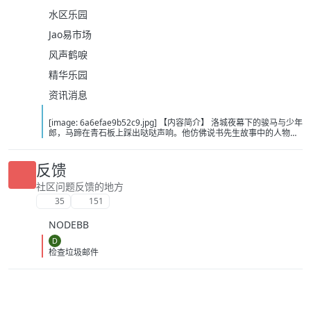
水区乐园
Jao易市场
风声鹤唳
精华乐园
资讯消息
[image: 6a6efae9b52c9.jpg] 【内容简介】 洛城夜幕下的骏马与少年
郎，马蹄在青石板上踩出哒哒声响。他仿佛说书先生故事中的人物，
从云瀑中来，往江湖中处去，行至青山，看晚霞西落。若你问，谁是
这江湖里的不归客？他会答，清风，明月，我。……这或许是一个漫长
的故事，待我慢慢说。 【下载地址】 百度：
反馈
https://pan.baidu.com/s/1itOGh3KBKMv6JfIHYQxwpQ?pwd=bcd2
夸克：https://pan.quark.cn/s/8375dbc46783?pwd=Tibp 移动：
社区问题反馈的地方
https://yun.139.com/shareweb/#/w/i/2wFGUZhZz7Fr1
35
151
NODEBB
D
检查垃圾邮件