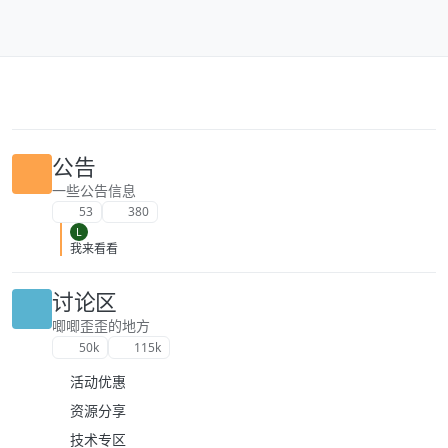
跳转至内容
公告
一些公告信息
53
380
L
我来看看
讨论区
唧唧歪歪的地方
50k
115k
活动优惠
资源分享
技术专区