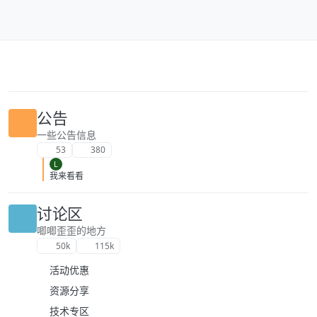
跳转至内容
公告
一些公告信息
53
380
L
我来看看
讨论区
唧唧歪歪的地方
50k
115k
活动优惠
资源分享
技术专区