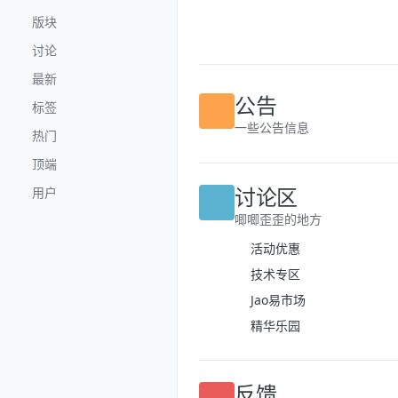
跳转至内容
版块
讨论
最新
公告
标签
一些公告信息
热门
顶端
讨论区
用户
唧唧歪歪的地方
活动优惠
技术专区
Jao易市场
精华乐园
反馈