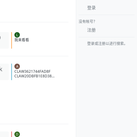
登录
没有帐号？
注册
L
0
我来看看
登录或注册以进行搜索。
A
k
CLAW3621744FAD8F
CLAW20DBFB1E8D38
CLAW5A71842CA064
CLAW2CE45755C42E
CLAW62A10E7B24C1
D
1