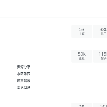
53
38
主题
帖子
50k
115
主题
帖子
资源分享
水区乐园
风声鹤唳
资讯消息
35
15