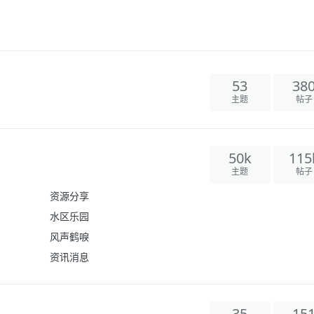
53
38
主题
帖子
50k
115
主题
帖子
资源分享
水区乐园
风声鹤唳
资讯消息
35
15