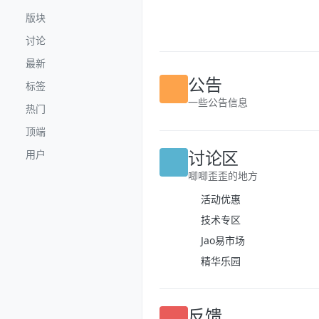
跳转至内容
版块
讨论
最新
公告
标签
一些公告信息
热门
顶端
讨论区
用户
唧唧歪歪的地方
活动优惠
技术专区
Jao易市场
精华乐园
反馈