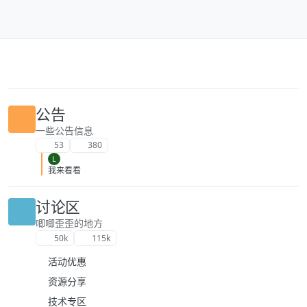
跳转至内容
公告
一些公告信息
53
380
L
我来看看
讨论区
唧唧歪歪的地方
50k
115k
活动优惠
资源分享
技术专区