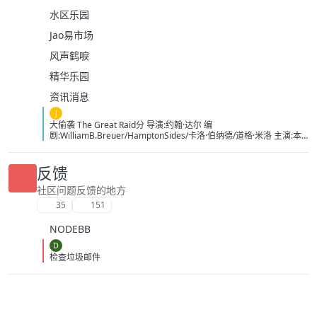
水区乐园
Jao易市场
风声鹤唳
精华乐园
资讯消息
J
大偷袭 The Great Raid分 导演:约翰·达尔 编
剧:WilliamB.Breuer/HamptonSides/卡洛·伯纳德/道格·米洛 主演:本
杰明·布拉特/詹姆斯·弗兰科/罗伯特·马莫内/马克斯·马蒂尼/詹姆斯·卡
佩内罗/马克·康苏斯/克雷格·迈莱赫兰/弗雷迪·乔·法恩斯沃思/莱尔德·
曼辛托斯/杰里米·卡拉汉/ScottMcLean/保罗·蒙塔尔班/克莱恩·克劳福
反馈
德/萨姆·沃辛顿/RoystonInnes/卢克·佩格勒/代尔·戴/杰罗姆·埃勒斯/布
雷特·塔克/KristianSchmid/瓦维克·杨/TimCampbell/马特·多兰/约瑟夫
社区问题反馈的地方
·费因斯/马尔顿·索克斯/罗根·马歇尔-格林/尼古拉斯·贝尔/肯尼·道提/克
35
151
里斯托弗·詹姆斯·贝克/康妮·尼尔森/娜塔莉·杰克逊·门多萨/原丽淇/奥
文·安森/西蒙·梅登/雷兹·科尔特斯/本博尔·罗科/纲岛乡太郎/山口英胜/
NODEBB
泉原丰/保罗·纳高奇/DavidChamberlain/宇佐美慎吾/塞萨尔·蒙塔
诺/RichardJoson/KennethMoraleda/卓丹·李/里昂·福德/马修·纽
D
顿/JacksonRaine/道格拉斯·麦克阿瑟/富兰克林·德拉诺·罗斯福/艾德琳·
检查垃圾邮件
冈野/HidekiTojo 类型:剧情/动作/战争 制片国家/地区:美国/澳大利亚
语言:菲律宾语/英语/塔加路语/日语 上映日期:2005-10-20 片长:132分
钟 又名:卡巴纳图大营救 IMDb:tt0326905 豆瓣ID：1436891
IMDb：tt0326905 影视简介 太平洋战争初期，美军将兵力投入
欧洲战场，无力挽回菲律宾战事，导致一万名美军、六万名菲军在巴
丹半岛被俘。日军一直残酷对待这些战俘，军部更于1944年一月决定