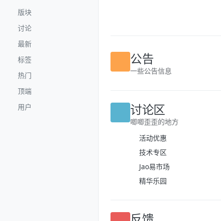
跳转至内容
版块
讨论
最新
标签
公告
热门
一些公告信息
顶端
用户
讨论区
唧唧歪歪的地方
活动优惠
技术专区
Jao易市场
精华乐园