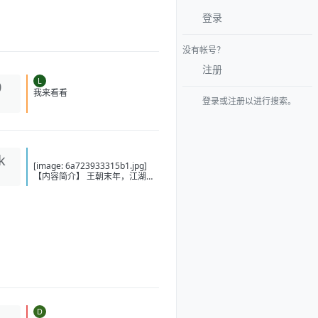
登录
没有帐号？
注册
L
0
登录或注册以进行搜索。
我来看看
k
[image: 6a723933315b1.jpg]
【内容简介】 王朝末年，江湖乱
世，妖邪丛生，人间如狱。 各地
帮派纵横，势力争夺，底层人民
苦不堪言。 陈玄穿越而来，觉醒
【快意恩仇系统】，只要行事不
违背本心，就可以得到源源不断
的奖励。 【天生神力】：力大无
穷，板肋虬筋，筋骨齐鸣，盖世
无双 【铜皮铁骨】：肉身刚猛无
俦，金刚不坏，对外界的一切伤
害自动减免60%！ 【雷电法
王】：手握雷电之力，雷霆所