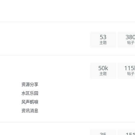
53
38
主题
帖子
50k
115
主题
帖子
资源分享
水区乐园
风声鹤唳
资讯消息