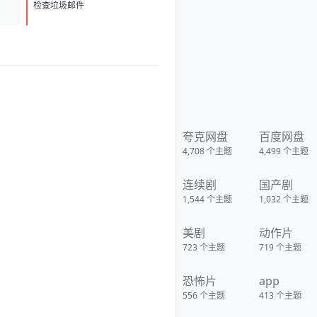
至，万邪辟易，接引雷海，击碎
D
1
一切。 【先天霸体】：肉身超速
检查垃圾邮件
愈合，掌握三倍战力，只要头颅
尚在，永远不死。 一门门天赋接
连不断地解锁，为陈玄带来一个
个颠覆世界的能力。 此外，还有
【不灭拳意】、【绝对领域】、
【天人合一】、【法天象地】...
随着名声越大，得到的奖励越
高。 随着实力越强，世界诡异的
一幕便愈发清晰。 无尽的黑暗遮
笼大地。 无数的禁忌高高屹立。
无数的妖魔在暗中窥视。 陈玄只
夸克网盘
百度网盘
觉得这世界越来越癫。 但他不管
4,708
个主题
4,499
个主题
有多少禁忌屹立，也不管有多少
妖魔窥视，更不管有多少黑暗笼
罩。 他只求快意恩仇。 挡我道
连续剧
国产剧
者，一概以双拳凿穿！ 禁忌？ 死
在我手中的东西，从来不配被称
1,544
个主题
1,032
个主题
为禁忌！ 【作者/主播】 作者：
再入江湖 主播：水声剧社 【下载
地址】 百度：
美剧
动作片
https://pan.baidu.com/s/1RW1d
oTZzMgJUEYT-_-Q6Tw?
723
个主题
719
个主题
pwd=95xi 夸克：
https://pan.quark.cn/s/4a5f1def
恐怖片
app
7ffe?pwd=YF1C 移动：
https://yun.139.com/shareweb/
556
个主题
413
个主题
#/w/i/2wFGWSrgfx4pa