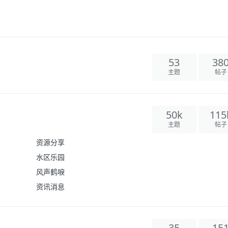
53
38
主题
帖子
50k
115
主题
帖子
资源分享
水区乐园
风声鹤唳
资讯消息