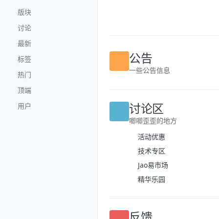
跳转至内容
版块
讨论
最新
标签
公告
热门
一些公告信息
顶端
用户
讨论区
唧唧歪歪的地方
活动优惠
技术专区
Jao易市场
精华乐园