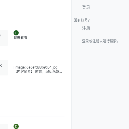
登录
没有帐号？
注册
L
0
登录或注册以进行搜索。
我来看看
k
[image: 6a6efd83b9c04.jpg]
【内容简介】 前世，纪初禾嫁入
寒门，夫家一贫如洗，她倾尽所
有供丈夫步入仕途，最终成为一
人之下万人之上的权臣之妻，一
身尊荣。继妹嫁入王府，却落得
个无权无宠无子，还被牵连满门
抄斩的下场。两人双双重生在大
婚当日，继妹偷偷换嫁，嫁入寒
门，纪初禾被抬进了王府，成了
世子夫人。世子早有心上人，闹
着要休妻，府中下人也嘲笑她是
冒牌货。纪初禾轻叹：高门主母