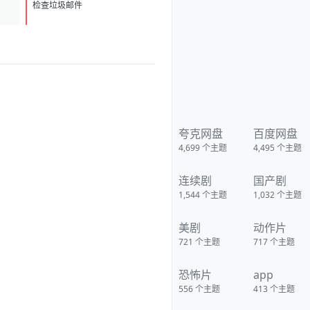
难当啊。好在，她这一世只有一
D
1
个目标：只求荣华富贵！ 【下载
检查垃圾邮件
地址】 百度：
https://pan.baidu.com/s/1c6N1c
dKpjtxsJzvdNai5NQ?
pwd=x47k 夸克：
https://pan.quark.cn/s/458fe8f
09fe2?pwd=zbLi 移动：
https://yun.139.com/shareweb/
#/w/i/2wFGuksH66Qjq
夸克网盘
百度网盘
4,699
个主题
4,495
个主题
连续剧
国产剧
1,544
个主题
1,032
个主题
美剧
动作片
721
个主题
717
个主题
恐怖片
app
556
个主题
413
个主题