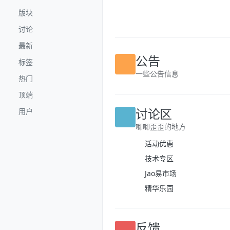
跳转至内容
版块
讨论
最新
标签
公告
热门
一些公告信息
顶端
用户
讨论区
唧唧歪歪的地方
活动优惠
技术专区
Jao易市场
精华乐园