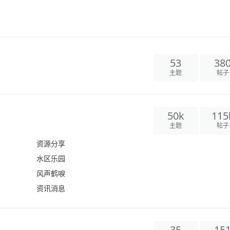
53
38
主题
帖子
50k
115
主题
帖子
资源分享
水区乐园
风声鹤唳
资讯消息