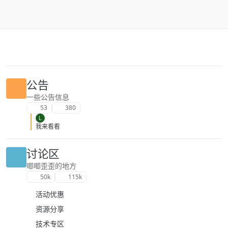
跳转至内容
公告
一些公告信息
53
380
L
我来看看
讨论区
唧唧歪歪的地方
50k
115k
活动优惠
资源分享
技术专区