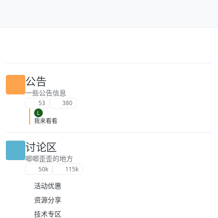
跳转至内容
公告
一些公告信息
53
380
L
我来看看
讨论区
唧唧歪歪的地方
50k
115k
活动优惠
资源分享
技术专区