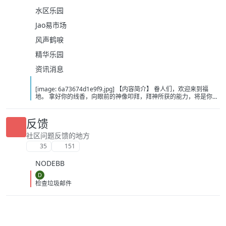
水区乐园
Jao易市场
风声鹤唳
精华乐园
资讯消息
[image: 6a73674d1e9f9.jpg] 【内容简介】 眷人们，欢迎来到福
地。 拿好你的线香，向眼前的神像叩拜，拜神所获的能力，将是你们
在这里生存的唯一依仗。 平安旅社诡影闪现，恐怖城镇无限追凶，柳
家大院八坟藏妖，罗王岛上十鬼隐踪，无光洞穴鬼婴啼哭，凄惶诡校
悲剧轮回…… 【作者简介】 作者：幻梦猎人，起点中文网作者，代表
反馈
作品：《灾厄收容所》《诡异分解指南》《天灾疯人院》《基因收容
所》等 【下载地址】 百度：
社区问题反馈的地方
https://pan.baidu.com/s/1CTpsB1_Ju5NwzAhO0MvwZQ?pwd=9a1v
35
151
夸克：https://pan.quark.cn/s/ffe07719ebb3?pwd=aUYh 移动：
https://yun.139.com/shareweb/#/w/i/2wFGV2icCY0yr
NODEBB
D
检查垃圾邮件