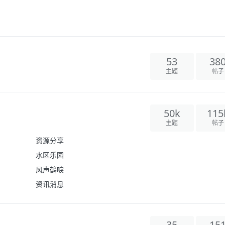
53
38
主题
帖子
50k
115
主题
帖子
资源分享
水区乐园
风声鹤唳
资讯消息