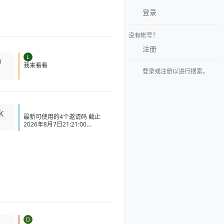
登录
没有帐号？
注册
L
0
登录或注册以进行搜索。
我来看看
k
最新可使用的4个邀请码 截止
2026年8月7日21:21:00
CLAWED507BB28D82
CLAWE1D92948E179
CLAWC0DC2C1D3BB5
CLAW34AC98437BAC