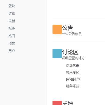
跳转至内容
版块
讨论
最新
标签
公告
热门
一些公告信息
顶端
用户
讨论区
唧唧歪歪的地方
活动优惠
技术专区
Jao易市场
精华乐园