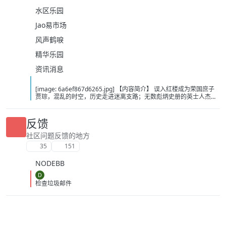
水区乐园
Jao易市场
风声鹤唳
精华乐园
资讯消息
[image: 6a6ef867d6265.jpg] 【内容简介】 误入红楼成为荣国庶子
贾琮，混乱的时空，历史走进迷离支路；无数彪炳史册的英士人杰，
湮没在时光的尘埃中；山河新创，路途扶摇，洗涤旧章；说什么金玉
奇缘，谁为情种，都只为风月情浓；菱花镜里照娇容，宝剑光寒耀九
州；山河零落风雪尽，立马孤山一世春。此系身前身后事，倩谁记去
反馈
作奇传？ 【下载地址】 百度：https://pan.baidu.com/s/1AdIFcc-
lBV0a5bV8QrKeWg?pwd=cjw2 夸克：
社区问题反馈的地方
https://pan.quark.cn/s/30934bf0718b?pwd=MVyx 移动：
35
151
https://yun.139.com/shareweb/#/w/i/2wFGtMqeNSZ72
NODEBB
D
检查垃圾邮件