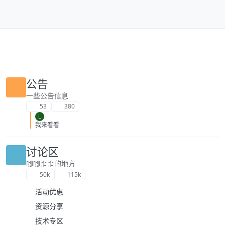
跳转至内容
公告
一些公告信息
53
380
L
我来看看
讨论区
唧唧歪歪的地方
50k
115k
活动优惠
资源分享
技术专区