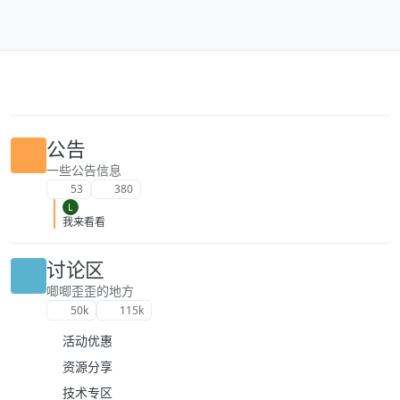
跳转至内容
公告
一些公告信息
53
380
L
我来看看
讨论区
唧唧歪歪的地方
50k
115k
活动优惠
资源分享
技术专区