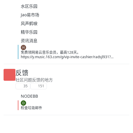
水区乐园
Jao易市场
风声鹤唳
精华乐园
资讯消息
H
免费领网易云音乐会员，最高128天。
https://y.music.163.com/g/vip-invite-cashier/radsjl931?
app_version=9.5.67&userid=3390857926&token=BA9D93EB0F5E
B6470EDE6416DD8E797624A4D7A96660CF04CC90054AA0AF3C
86&dlt=0846
反馈
社区问题反馈的地方
35
151
NODEBB
D
检查垃圾邮件