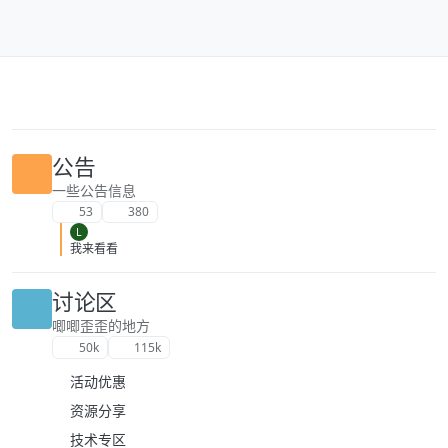
跳转至内容
公告
一些公告信息
53
380
L
我来看看
讨论区
唧唧歪歪的地方
50k
115k
活动优惠
资源分享
技术专区