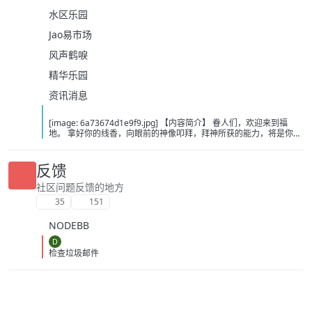
水区乐园
Jao易市场
风声鹤唳
精华乐园
资讯消息
[image: 6a73674d1e9f9.jpg] 【内容简介】 眷人们，欢迎来到福
地。 拿好你的线香，向眼前的神像叩拜，拜神所获的能力，将是你们
在这里生存的唯一依仗。 平安旅社诡影闪现，恐怖城镇无限追凶，柳
家大院八坟藏妖，罗王岛上十鬼隐踪，无光洞穴鬼婴啼哭，凄惶诡校
悲剧轮回…… 【作者简介】 作者：幻梦猎人，起点中文网作者，代表
反馈
作品：《灾厄收容所》《诡异分解指南》《天灾疯人院》《基因收容
所》等 【下载地址】 百度：
社区问题反馈的地方
https://pan.baidu.com/s/1CTpsB1_Ju5NwzAhO0MvwZQ?pwd=9a1v
35
151
夸克：https://pan.quark.cn/s/ffe07719ebb3?pwd=aUYh 移动：
https://yun.139.com/shareweb/#/w/i/2wFGV2icCY0yr
NODEBB
D
检查垃圾邮件