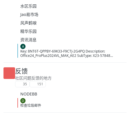
水区乐园
Jao易市场
风声鹤唳
精华乐园
资讯消息
A
Key: 8NT6T-QPPBY-69K33-F9CTJ-2G4PQ Description:
Office24_ProPlus2024VL_MAK_AE2 SubType: X23-57848
LicenseType: Volume:MAK MAKCount: 14413 Time: 10/08/2026
15:33:35 (GMT+7)
反馈
社区问题反馈的地方
35
151
NODEBB
D
检查垃圾邮件