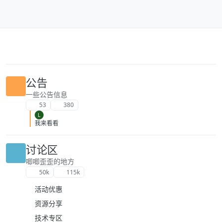
跳转至内容
公告
一些公告信息
53
380
L
我来看看
讨论区
唧唧歪歪的地方
50k
115k
活动优惠
资源分享
技术专区