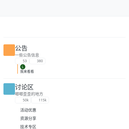
跳转至内容
公告
一些公告信息
53
380
L
我来看看
讨论区
唧唧歪歪的地方
50k
115k
活动优惠
资源分享
技术专区