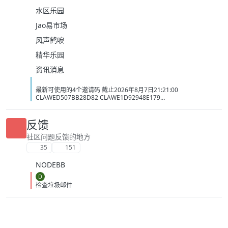
水区乐园
Jao易市场
风声鹤唳
精华乐园
资讯消息
最新可使用的4个邀请码 截止2026年8月7日21:21:00
CLAWED507BB28D82 CLAWE1D92948E179
CLAWC0DC2C1D3BB5 CLAW34AC98437BAC
反馈
社区问题反馈的地方
35
151
NODEBB
D
检查垃圾邮件