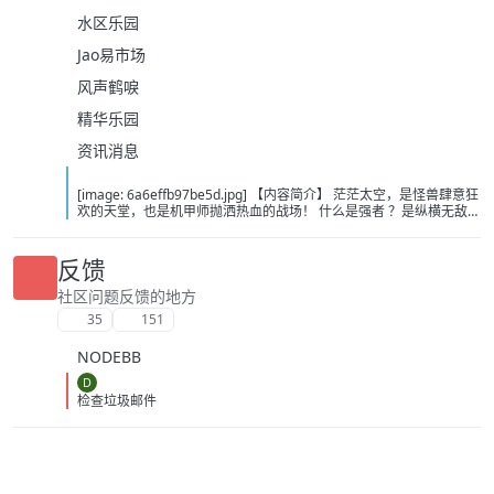
水区乐园
Jao易市场
风声鹤唳
精华乐园
资讯消息
[image: 6a6effb97be5d.jpg] 【内容简介】 茫茫太空，是怪兽肆意狂
欢的天堂，也是机甲师抛洒热血的战场！ 什么是强者 ？是纵横无敌的
至尊机甲，还是拥有威震八荒的意能？ 懵懂的少年给不出答案，他只
知道走下去，坚定地走下去，不管是通天坦途，还是泥泞小径，前进
的步伐从未踌躇！ “噩梦、恐惧、死亡……这些打不倒我的，终将使我
反馈
更加强大！” 【下载地址】 百度：https://pan.baidu.com/s/1-
bjaidxz2JjTfN3GiwValQ?pwd=nj7j 夸克：
社区问题反馈的地方
https://pan.quark.cn/s/5ad8e54059d7?pwd=Q7wx 移动：
35
151
https://yun.139.com/shareweb/#/w/i/2wFGtTqG5Gzci
NODEBB
D
检查垃圾邮件