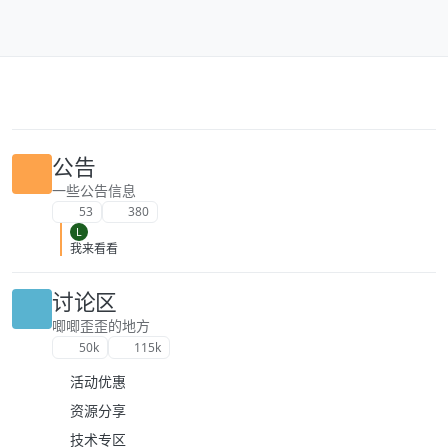
跳转至内容
公告
一些公告信息
53
380
L
我来看看
讨论区
唧唧歪歪的地方
50k
115k
活动优惠
资源分享
技术专区