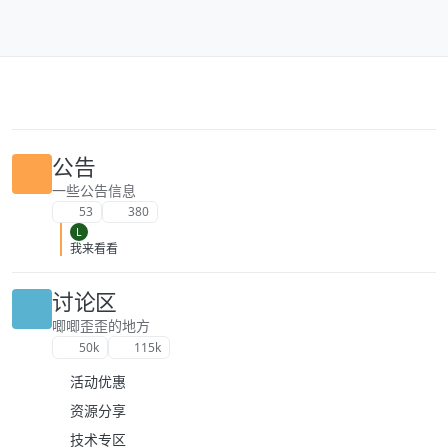
跳转至内容
公告
一些公告信息
53
380
L
我来看看
讨论区
唧唧歪歪的地方
50k
115k
活动优惠
资源分享
技术专区