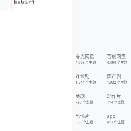
c-lBV0a5bV8QrKeWg?pwd=cjw2
D
1
夸克：
检查垃圾邮件
https://pan.quark.cn/s/30934bf
0718b?pwd=MVyx 移动：
https://yun.139.com/shareweb/
#/w/i/2wFGtMqeNSZ72
夸克网盘
百度网盘
4,693
个主题
4,494
个主题
连续剧
国产剧
1,544
个主题
1,032
个主题
美剧
动作片
720
个主题
714
个主题
恐怖片
app
556
个主题
413
个主题