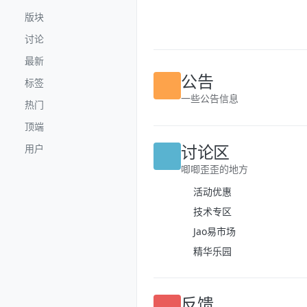
跳转至内容
版块
讨论
最新
标签
公告
热门
一些公告信息
顶端
用户
讨论区
唧唧歪歪的地方
活动优惠
技术专区
Jao易市场
精华乐园