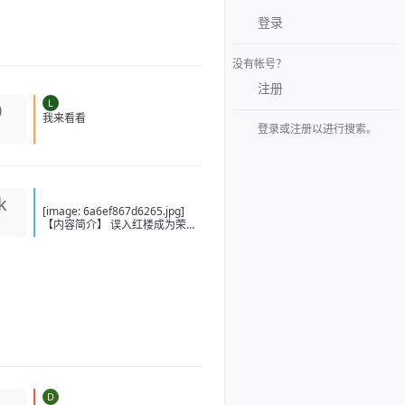
登录
没有帐号？
注册
L
0
登录或注册以进行搜索。
我来看看
k
[image: 6a6ef867d6265.jpg]
【内容简介】 误入红楼成为荣国
庶子贾琮，混乱的时空，历史走
进迷离支路；无数彪炳史册的英
士人杰，湮没在时光的尘埃中；
山河新创，路途扶摇，洗涤旧
章；说什么金玉奇缘，谁为情
种，都只为风月情浓；菱花镜里
照娇容，宝剑光寒耀九州；山河
零落风雪尽，立马孤山一世春。
此系身前身后事，倩谁记去作奇
传？ 【下载地址】 百度：
https://pan.baidu.com/s/1AdIFc