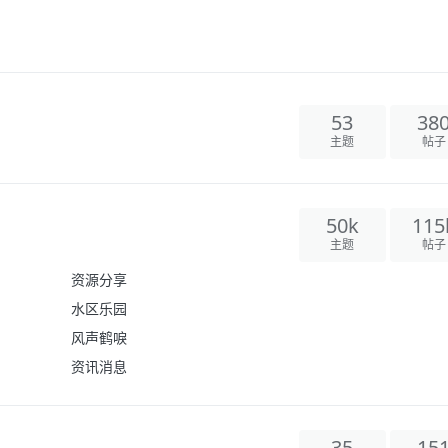
53
38
主题
帖子
50k
115
主题
帖子
资源分享
水区乐园
风声鹤唳
资讯消息