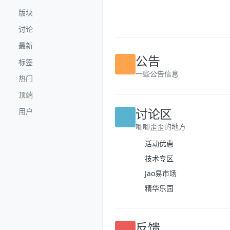
跳转至内容
版块
讨论
最新
公告
标签
一些公告信息
热门
顶端
讨论区
用户
唧唧歪歪的地方
活动优惠
技术专区
Jao易市场
精华乐园
反馈