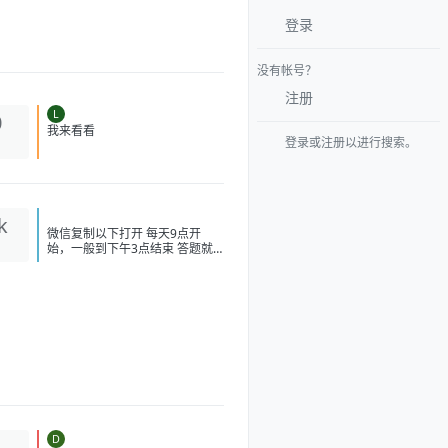
登录
没有帐号？
注册
L
0
我来看看
登录或注册以进行搜索。
k
微信复制以下打开 每天9点开
始，一般到下午3点结束 答题就
必得！ #小程序://华为乾
崑/SXJTcnblkMKZbib 打开答题，
选 B 得瑞幸、喜茶或者奈雪的茶
-10 无门槛， 必得 速度冲 现在不
卡了 不需要可以出闲鱼，不用代
拍，直接让买家兑换！ [image:
1786139243743_%E5%BE%AE
%E4%BF%A1%E5%9B%BE%E7
%89%87_20260807104021_21
4_208.jpg] [image:
1786139251697_%E5%BE%AE
%E4%BF%A1%E5%9B%BE%E7
D
1
%89%87_20260807101326_13_