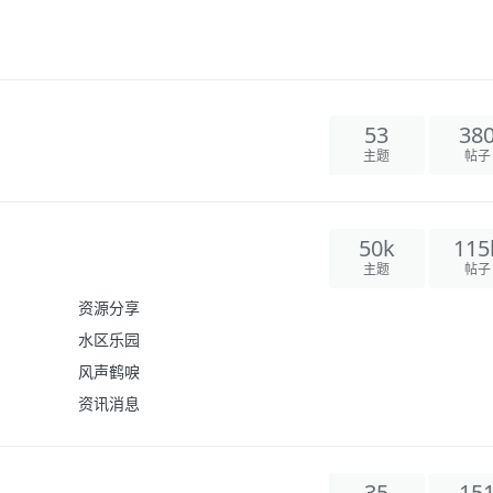
53
38
主题
帖子
50k
115
主题
帖子
资源分享
水区乐园
风声鹤唳
资讯消息
35
15