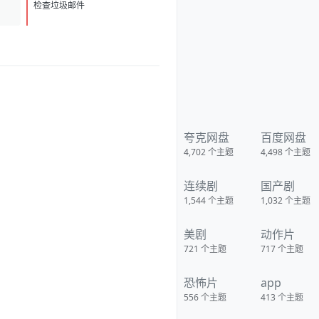
检查垃圾邮件
1581.png] [image:
1786139249056_%E5%BE%AE
%E4%BF%A1%E5%9B%BE%E7
%89%87_20260807091606_19
33_4.jpg]
夸克网盘
百度网盘
4,702
个主题
4,498
个主题
连续剧
国产剧
1,544
个主题
1,032
个主题
美剧
动作片
721
个主题
717
个主题
恐怖片
app
556
个主题
413
个主题