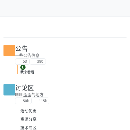
跳转至内容
公告
一些公告信息
53
380
L
我来看看
讨论区
唧唧歪歪的地方
50k
115k
活动优惠
资源分享
技术专区