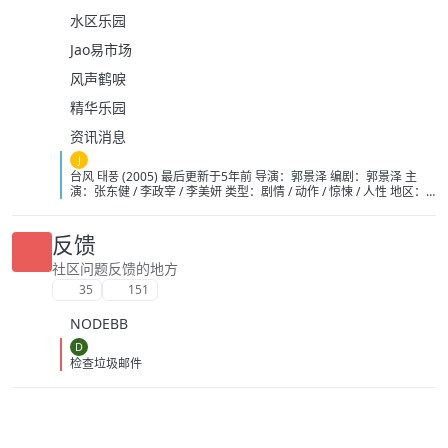
水区乐园
Jao易市场
风声鹤唳
精华乐园
资讯消息
J
台风 태풍 (2005) 最后更新于5年前 导演：郭景泽 编剧：郭景泽 主
演：张东健 / 李政宰 / 李美妍 类型：剧情 / 动作 / 惊悚 / 人性 地区：
韩国 语言：韩语 上映：2005-12-14(韩国) 片长：124分钟 又名：核
子风暴(台) / Typhoon 添加收藏 网盘分享 6.6 4601人评分 豆瓣 5.7
1459人评分 IMDb 烂番茄 25% 4.5/10 32人评分 影评人 47%
反馈
3.2/5 176人评分 观众 电影简介 × 在台湾基隆港东北220公里处的海
面上，一艘装载着核卫星导航装置的舰艇离奇失踪，经过调查确定他
社区问题反馈的地方
被一个名叫信（张东健饰）为首的海盗团伙夺取。在1983 年，年幼
35
151
的信跟随全家人从北朝鲜逃往韩国寻求政治庇护，却被韩国政府拒之
门外，除信和姐姐明珠（李美妍饰）得以逃生之外，其他人员均遭杀
NODEBB
害。姐弟二人自此失去了联系，后来信成为海盗，对韩国的仇恨与日
俱增，最终引发了现在的挟制核舰艇事件。 多年来信一直在寻找姐姐
D
的下落，韩国防部查明底细后，派出海军高级军官姜世宗（李政宰
检查垃圾邮件
饰）展开追捕行动。通过线报姜世宗探得明珠现在俄罗斯境内，在接
触中，世宗产生了怜悯，同时矛盾不已。与此同时，信也得到明珠的
下落，两个男人将展开一场殊死较量……
https://pan.quark.cn/s/5130369295ae