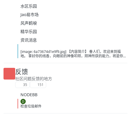
水区乐园
Jao易市场
风声鹤唳
精华乐园
资讯消息
[image: 6a73674d1e9f9.jpg] 【内容简介】 眷人们，欢迎来到福
地。 拿好你的线香，向眼前的神像叩拜，拜神所获的能力，将是你们
在这里生存的唯一依仗。 平安旅社诡影闪现，恐怖城镇无限追凶，柳
家大院八坟藏妖，罗王岛上十鬼隐踪，无光洞穴鬼婴啼哭，凄惶诡校
悲剧轮回…… 【作者简介】 作者：幻梦猎人，起点中文网作者，代表
反馈
作品：《灾厄收容所》《诡异分解指南》《天灾疯人院》《基因收容
所》等 【下载地址】 百度：
社区问题反馈的地方
https://pan.baidu.com/s/1CTpsB1_Ju5NwzAhO0MvwZQ?pwd=9a1v
35
151
夸克：https://pan.quark.cn/s/ffe07719ebb3?pwd=aUYh 移动：
https://yun.139.com/shareweb/#/w/i/2wFGV2icCY0yr
NODEBB
D
检查垃圾邮件