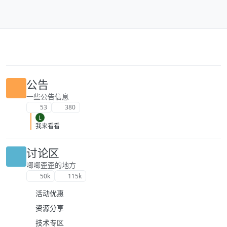
跳转至内容
公告
一些公告信息
53
380
L
我来看看
讨论区
唧唧歪歪的地方
50k
115k
活动优惠
资源分享
技术专区