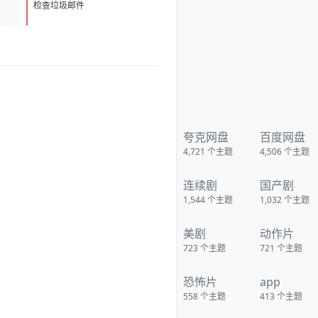
IMDb:tt37369064 豆瓣ID：
D
1
37399129 IMDb：tt37369064
检查垃圾邮件
影视简介 女子瓦娜的神秘表
亲温思罗普突然仓皇登门，身后
还跟着一个来自异界的危险实
体，对方如同附骨之疽，死咬着
目标一路追杀而来。为了护住身
世成谜的表亲，瓦娜赌上一切，
将人藏进老宅深处的锁盒密室躲
避追踪。可异界存在的力量远超
常人认知，老宅的防线接连被突
破，诡异异象在屋内不断蔓延。
随着追杀步步紧逼，尘封多年的
夸克网盘
百度网盘
家族秘密也随之浮出水面，瓦娜
4,721
个主题
4,506
个主题
要守住的早已不只是一条人命。
影视热评 评价为：够吓人，演技
好，其实故事也是完整的，女主
连续剧
国产剧
美 下载地址：
https://pan.quark.cn/s/ee5d7b8
1,544
个主题
1,032
个主题
a2539
美剧
动作片
723
个主题
721
个主题
恐怖片
app
558
个主题
413
个主题