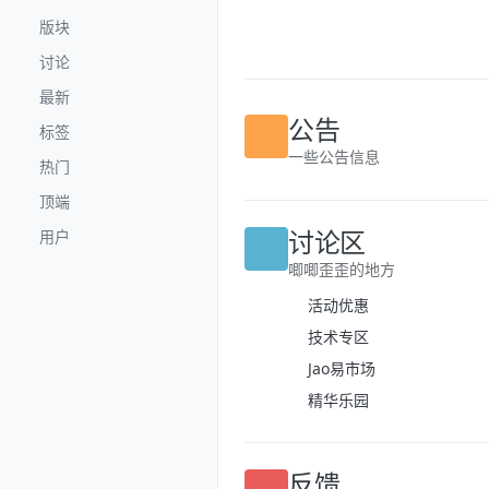
跳转至内容
版块
讨论
最新
标签
公告
热门
一些公告信息
顶端
用户
讨论区
唧唧歪歪的地方
活动优惠
技术专区
Jao易市场
精华乐园