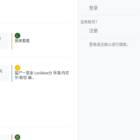
登录
没有帐号？
注册
L
0
登录或注册以进行搜索。
我来看看
J
k
猛尸一家亲 Lockbox分 导演:丹
尼尔·斯坦 编
剧:JustinYoffe/SorenNarnia 主
演:卡拉·古奇诺/凯瑟琳·伊莎贝尔/
卢·泰勒·普奇/唐纳德·沙利斯/凯文·
麦克纳尔蒂/JasonWilliamDay/
杰森·麦金农/罗曼·金赛拉/杰卡·博
尚/DarceyJohnson/AedanEdwa
rds/LeeTichon/KennyWood-
Schatz 类型:恐怖 制片国家/地区:
英国/美国 语言:英语 上映日
期:2026-07-03(美国) 片长:105
分钟 又名:Winthrop