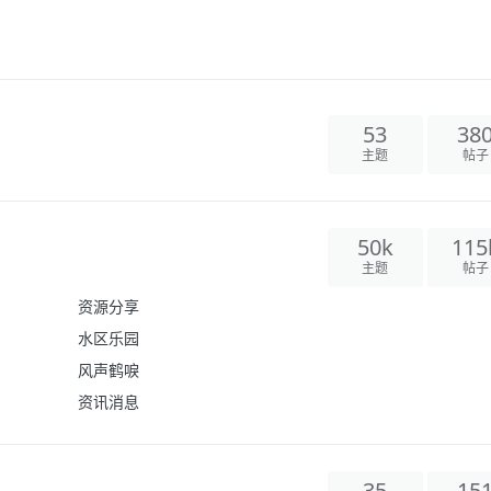
53
38
主题
帖子
50k
115
主题
帖子
资源分享
水区乐园
风声鹤唳
资讯消息