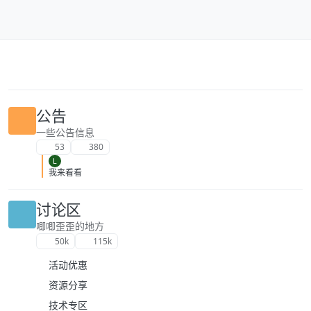
跳转至内容
公告
一些公告信息
53
380
L
我来看看
讨论区
唧唧歪歪的地方
50k
115k
活动优惠
资源分享
技术专区