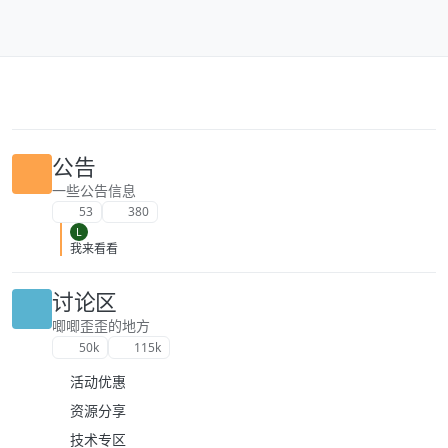
跳转至内容
公告
一些公告信息
53
380
L
我来看看
讨论区
唧唧歪歪的地方
50k
115k
活动优惠
资源分享
技术专区