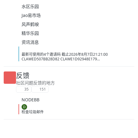
水区乐园
Jao易市场
风声鹤唳
精华乐园
资讯消息
最新可使用的4个邀请码 截止2026年8月7日21:21:00
CLAWED507BB28D82 CLAWE1D92948E179
CLAWC0DC2C1D3BB5 CLAW34AC98437BAC
反馈
社区问题反馈的地方
35
151
NODEBB
D
检查垃圾邮件