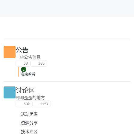
跳转至内容
公告
一些公告信息
53
380
L
我来看看
讨论区
唧唧歪歪的地方
50k
115k
活动优惠
资源分享
技术专区