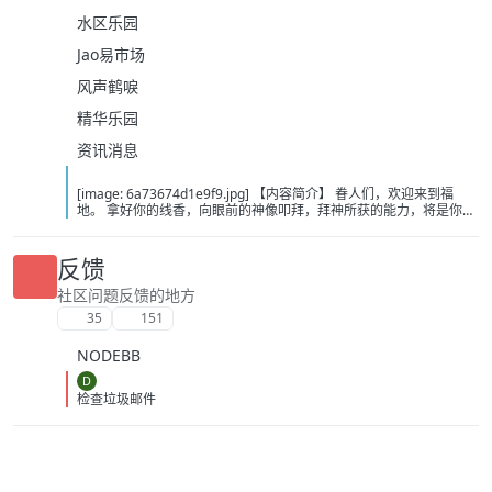
水区乐园
Jao易市场
风声鹤唳
精华乐园
资讯消息
[image: 6a73674d1e9f9.jpg] 【内容简介】 眷人们，欢迎来到福
地。 拿好你的线香，向眼前的神像叩拜，拜神所获的能力，将是你们
在这里生存的唯一依仗。 平安旅社诡影闪现，恐怖城镇无限追凶，柳
家大院八坟藏妖，罗王岛上十鬼隐踪，无光洞穴鬼婴啼哭，凄惶诡校
悲剧轮回…… 【作者简介】 作者：幻梦猎人，起点中文网作者，代表
反馈
作品：《灾厄收容所》《诡异分解指南》《天灾疯人院》《基因收容
所》等 【下载地址】 百度：
社区问题反馈的地方
https://pan.baidu.com/s/1CTpsB1_Ju5NwzAhO0MvwZQ?pwd=9a1v
35
151
夸克：https://pan.quark.cn/s/ffe07719ebb3?pwd=aUYh 移动：
https://yun.139.com/shareweb/#/w/i/2wFGV2icCY0yr
NODEBB
D
检查垃圾邮件