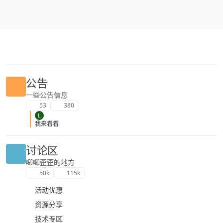
跳转至内容
公告
一些公告信息
53
380
L
我来看看
讨论区
唧唧歪歪的地方
50k
115k
活动优惠
资源分享
技术专区