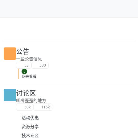
跳转至内容
公告
一些公告信息
53
380
L
我来看看
讨论区
唧唧歪歪的地方
50k
115k
活动优惠
资源分享
技术专区