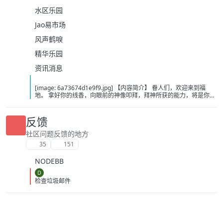
水区乐园
Jao易市场
风声鹤唳
精华乐园
资讯消息
[image: 6a73674d1e9f9.jpg] 【内容简介】 眷人们，欢迎来到福
地。 拿好你的线香，向眼前的神像叩拜，拜神所获的能力，将是你们
在这里生存的唯一依仗。 平安旅社诡影闪现，恐怖城镇无限追凶，柳
家大院八坟藏妖，罗王岛上十鬼隐踪，无光洞穴鬼婴啼哭，凄惶诡校
悲剧轮回…… 【作者简介】 作者：幻梦猎人，起点中文网作者，代表
反馈
作品：《灾厄收容所》《诡异分解指南》《天灾疯人院》《基因收容
所》等 【下载地址】 百度：
社区问题反馈的地方
https://pan.baidu.com/s/1CTpsB1_Ju5NwzAhO0MvwZQ?pwd=9a1v
35
151
夸克：https://pan.quark.cn/s/ffe07719ebb3?pwd=aUYh 移动：
https://yun.139.com/shareweb/#/w/i/2wFGV2icCY0yr
NODEBB
D
检查垃圾邮件