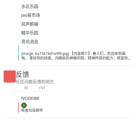
水区乐园
Jao易市场
风声鹤唳
精华乐园
资讯消息
[image: 6a73674d1e9f9.jpg] 【内容简介】 眷人们，欢迎来到福
地。 拿好你的线香，向眼前的神像叩拜，拜神所获的能力，将是你们
在这里生存的唯一依仗。 平安旅社诡影闪现，恐怖城镇无限追凶，柳
家大院八坟藏妖，罗王岛上十鬼隐踪，无光洞穴鬼婴啼哭，凄惶诡校
悲剧轮回…… 【作者简介】 作者：幻梦猎人，起点中文网作者，代表
反馈
作品：《灾厄收容所》《诡异分解指南》《天灾疯人院》《基因收容
所》等 【下载地址】 百度：
社区问题反馈的地方
https://pan.baidu.com/s/1CTpsB1_Ju5NwzAhO0MvwZQ?pwd=9a1v
35
151
夸克：https://pan.quark.cn/s/ffe07719ebb3?pwd=aUYh 移动：
https://yun.139.com/shareweb/#/w/i/2wFGV2icCY0yr
NODEBB
D
检查垃圾邮件