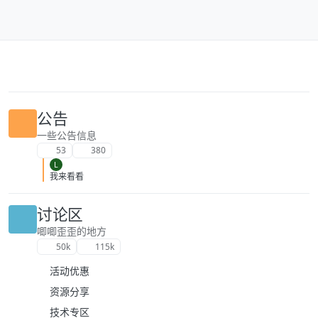
跳转至内容
公告
一些公告信息
53
380
L
我来看看
讨论区
唧唧歪歪的地方
50k
115k
活动优惠
资源分享
技术专区