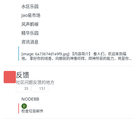
水区乐园
Jao易市场
风声鹤唳
精华乐园
资讯消息
[image: 6a73674d1e9f9.jpg] 【内容简介】 眷人们，欢迎来到福
地。 拿好你的线香，向眼前的神像叩拜，拜神所获的能力，将是你们
在这里生存的唯一依仗。 平安旅社诡影闪现，恐怖城镇无限追凶，柳
家大院八坟藏妖，罗王岛上十鬼隐踪，无光洞穴鬼婴啼哭，凄惶诡校
悲剧轮回…… 【作者简介】 作者：幻梦猎人，起点中文网作者，代表
反馈
作品：《灾厄收容所》《诡异分解指南》《天灾疯人院》《基因收容
所》等 【下载地址】 百度：
社区问题反馈的地方
https://pan.baidu.com/s/1CTpsB1_Ju5NwzAhO0MvwZQ?pwd=9a1v
35
151
夸克：https://pan.quark.cn/s/ffe07719ebb3?pwd=aUYh 移动：
https://yun.139.com/shareweb/#/w/i/2wFGV2icCY0yr
NODEBB
D
检查垃圾邮件