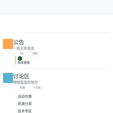
跳转至内容
公告
一些公告信息
53
380
L
我来看看
讨论区
唧唧歪歪的地方
50k
115k
活动优惠
资源分享
技术专区