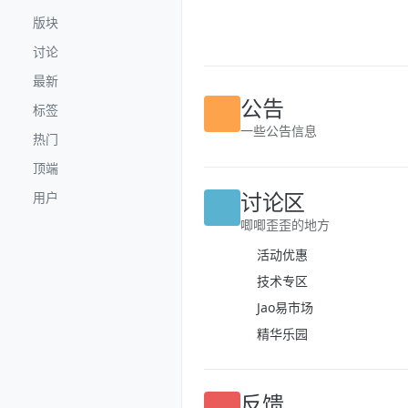
跳转至内容
版块
讨论
最新
标签
公告
热门
一些公告信息
顶端
用户
讨论区
唧唧歪歪的地方
活动优惠
技术专区
Jao易市场
精华乐园