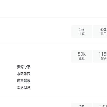
53
38
主题
帖子
50k
115
主题
帖子
资源分享
水区乐园
风声鹤唳
资讯消息