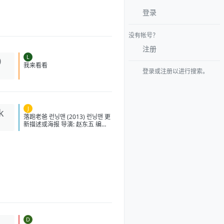
登录
没有帐号？
注册
L
0
登录或注册以进行搜索。
我来看看
J
k
落跑老爸 런닝맨 (2013) 런닝맨 更
新描述或海报 导演: 赵东五 编剧:
赵东五 主演: 申河均 / 李泰利 / 曹
恩智 / 金相镐 / 吴正世 类型: 喜剧
/ 动作 / 惊悚 制片国家/地区: 韩国
语言: 韩语 上映日期: 2013-04-
04(韩国) 片长: 127分钟 又名:
Running Man IMDb: tt2763764
豆瓣评分 6.6 落跑老爸的剧情简
介 · · · · · · 车忠友（申河均
饰）曾是一名因盗窃入狱的惯
犯，如今经营修车店兼做司机，
和处于叛逆期的儿子基赫（李敏