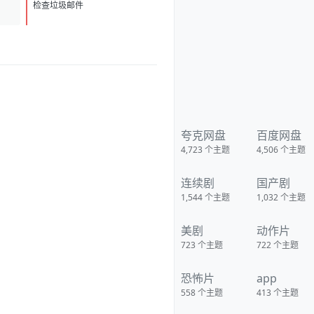
豪 饰）相依为命。基赫殴打同学
D
1
令车忠友不得不到学校赔钱道
检查垃圾邮件
歉，然而当天晚上车忠友却巧遇
出手阔绰的神秘客人，正为了可
以挽回损失而喜不自禁的忠友却
突然发现客人在自己的车上遇害
身亡，惊慌失措的忠友逃离现
场，次日去警局说明情况时又遭
遇刺激，狂奔而出。将忠友列为
头号嫌疑人的警方全力追捕之，
同时一名陌生人为了取回遇害者
留在忠友手机上的信息亦在暗中
联络他。而基赫也在试图用自己
夸克网盘
百度网盘
的方法帮助父亲，和一名不择手
4,723
个主题
4,506
个主题
段的女记者介入了案件调查。在
逃亡路上狂奔的忠友会洗脱自己
的嫌疑么？
连续剧
国产剧
https://pan.quark.cn/s/2ef2d8e
c298d
1,544
个主题
1,032
个主题
美剧
动作片
723
个主题
722
个主题
恐怖片
app
558
个主题
413
个主题