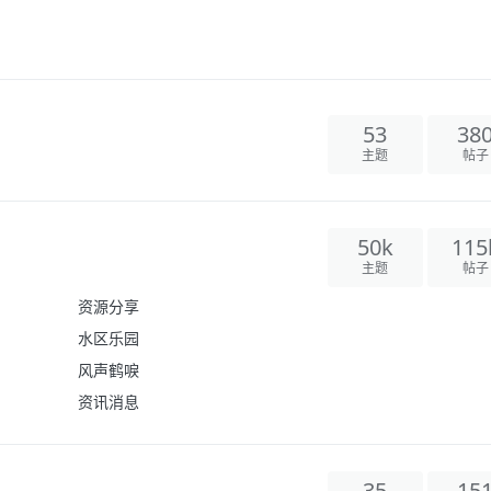
53
38
主题
帖子
50k
115
主题
帖子
资源分享
水区乐园
风声鹤唳
资讯消息