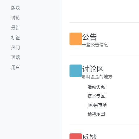
跳转至内容
版块
讨论
最新
标签
公告
热门
一些公告信息
顶端
用户
讨论区
唧唧歪歪的地方
活动优惠
技术专区
Jao易市场
精华乐园