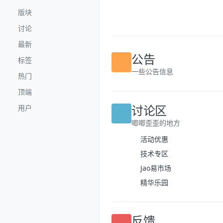
跳转至内容
版块
讨论
最新
标签
公告
热门
一些公告信息
顶端
用户
讨论区
唧唧歪歪的地方
活动优惠
技术专区
Jao易市场
精华乐园