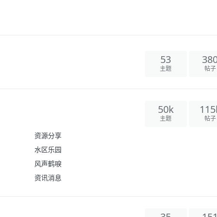
53
38
主题
帖子
50k
115
主题
帖子
资源分享
水区乐园
风声鹤唳
资讯消息