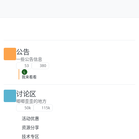
跳转至内容
公告
一些公告信息
53
380
L
我来看看
讨论区
唧唧歪歪的地方
50k
115k
活动优惠
资源分享
技术专区