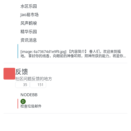
水区乐园
Jao易市场
风声鹤唳
精华乐园
资讯消息
[image: 6a73674d1e9f9.jpg] 【内容简介】 眷人们，欢迎来到福
地。 拿好你的线香，向眼前的神像叩拜，拜神所获的能力，将是你们
在这里生存的唯一依仗。 平安旅社诡影闪现，恐怖城镇无限追凶，柳
家大院八坟藏妖，罗王岛上十鬼隐踪，无光洞穴鬼婴啼哭，凄惶诡校
悲剧轮回…… 【作者简介】 作者：幻梦猎人，起点中文网作者，代表
反馈
作品：《灾厄收容所》《诡异分解指南》《天灾疯人院》《基因收容
所》等 【下载地址】 百度：
社区问题反馈的地方
https://pan.baidu.com/s/1CTpsB1_Ju5NwzAhO0MvwZQ?pwd=9a1v
35
151
夸克：https://pan.quark.cn/s/ffe07719ebb3?pwd=aUYh 移动：
https://yun.139.com/shareweb/#/w/i/2wFGV2icCY0yr
NODEBB
D
检查垃圾邮件