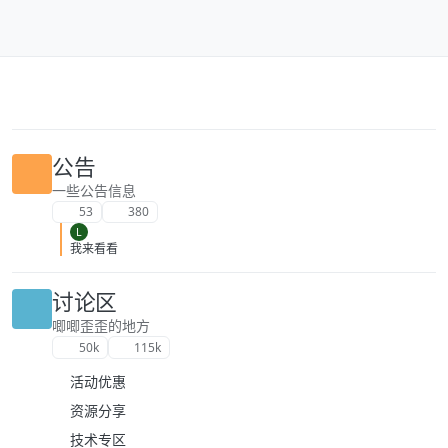
跳转至内容
公告
一些公告信息
53
380
L
我来看看
讨论区
唧唧歪歪的地方
50k
115k
活动优惠
资源分享
技术专区