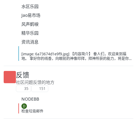
水区乐园
Jao易市场
风声鹤唳
精华乐园
资讯消息
[image: 6a73674d1e9f9.jpg] 【内容简介】 眷人们，欢迎来到福
地。 拿好你的线香，向眼前的神像叩拜，拜神所获的能力，将是你们
在这里生存的唯一依仗。 平安旅社诡影闪现，恐怖城镇无限追凶，柳
家大院八坟藏妖，罗王岛上十鬼隐踪，无光洞穴鬼婴啼哭，凄惶诡校
悲剧轮回…… 【作者简介】 作者：幻梦猎人，起点中文网作者，代表
反馈
作品：《灾厄收容所》《诡异分解指南》《天灾疯人院》《基因收容
所》等 【下载地址】 百度：
社区问题反馈的地方
https://pan.baidu.com/s/1CTpsB1_Ju5NwzAhO0MvwZQ?pwd=9a1v
35
151
夸克：https://pan.quark.cn/s/ffe07719ebb3?pwd=aUYh 移动：
https://yun.139.com/shareweb/#/w/i/2wFGV2icCY0yr
NODEBB
D
检查垃圾邮件